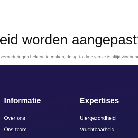
leid worden aangepast
eranderingen bekend te maken, de up-to-date versie is altijd vindbaar 
Informatie
Expertises
Over ons
Uiergezondheid
Ons team
Vruchtbaarheid