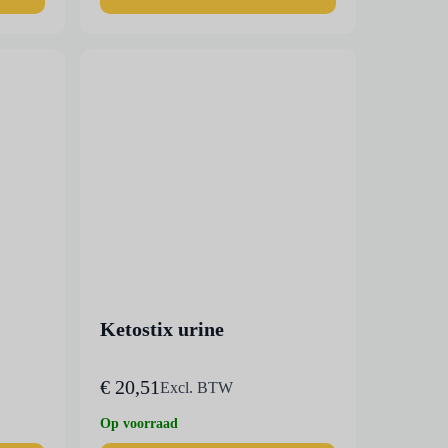
Ketostix urine
€
20,51
Excl. BTW
Op voorraad