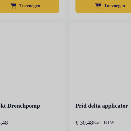
Toevoegen
Toevoegen
ekt Drenchpomp
Prid delta applicator
,48
€
30,48
Excl. BTW