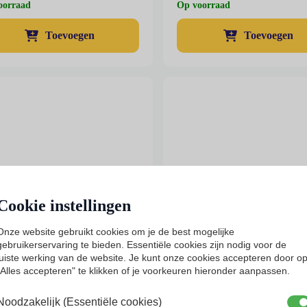
oorraad
Op voorraad
Toevoegen
Toevoegen
uct
t
rdere
ties.
e
e
ozen
den
Cookie instellingen
Onze website gebruikt cookies om je de best mogelijke
uctpagina
gebruikerservaring te bieden. Essentiële cookies zijn nodig voor de
juiste werking van de website. Je kunt onze cookies accepteren door o
ikalc pillenschieter
Glijmiddel 500ml
"Alles accepteren" te klikken of je voorkeuren hieronder aanpassen.
Noodzakelijk (Essentiële cookies)