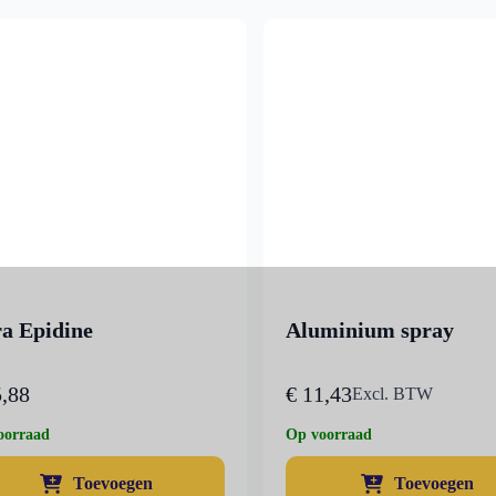
op
nieuwste
ra Epidine
Aluminium spray
,88
€
11,43
Excl. BTW
oorraad
Op voorraad
Toevoegen
Toevoegen