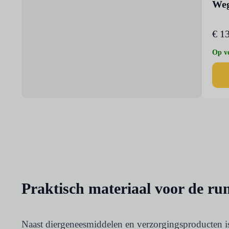
Weg
€
13
Op v
Praktisch materiaal voor de ru
Naast diergeneesmiddelen en verzorgingsproducten is