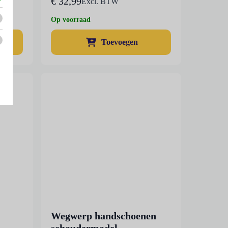
€
32,99
Excl. BTW
Op voorraad
Toevoegen
Wegwerp handschoenen
schoudermodel