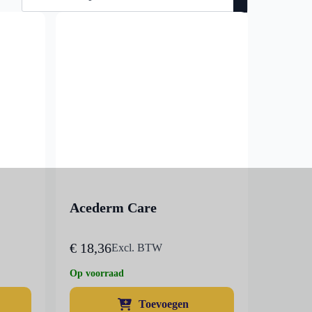
Acederm Care
€
18,36
Excl. BTW
Op voorraad
Toevoegen