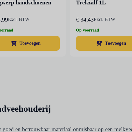
werp handschoenen
Trekzalf 1L
,99
€
34,43
Excl. BTW
Excl. BTW
oorraad
Op voorraad
Toevoegen
Toevoegen
ndveehouderij
 goed en betrouwbaar materiaal onmisbaar op een melkveeb