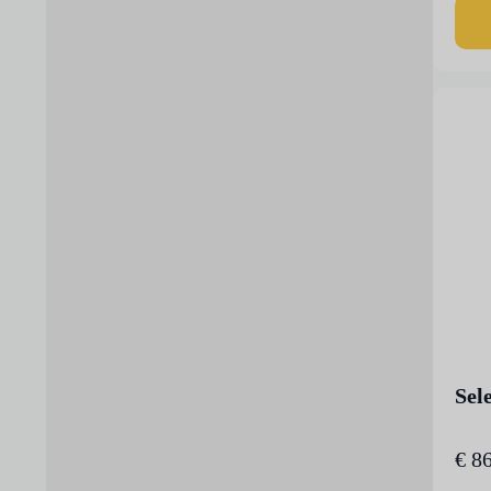
Sel
€
86