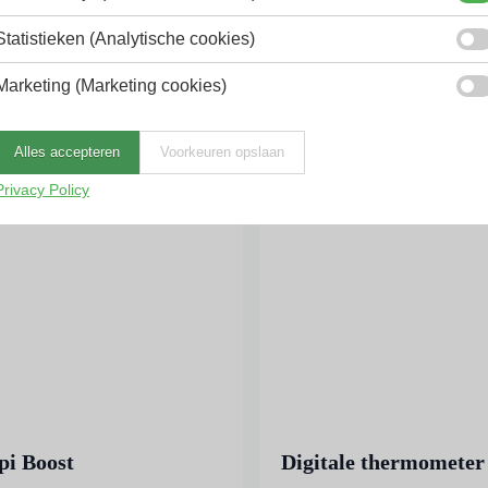
,15
€
6,26
Excl. BTW
Excl. BTW
Statistieken (Analytische cookies)
oorraad
Op voorraad
Marketing (Marketing cookies)
Toevoegen
Toevoegen
Alles accepteren
Voorkeuren opslaan
Privacy Policy
pi Boost
Digitale thermometer