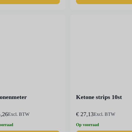
uct
t
rdere
ties.
e
e
ozen
den
uctpagina
onenmeter
Ketone strips 10st
,26
€
27,13
Excl. BTW
Excl. BTW
oorraad
Op voorraad