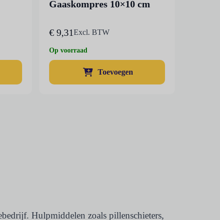
Gaaskompres 10×10 cm
€
9,31
Excl. BTW
Op voorraad
Toevoegen
edrijf. Hulpmiddelen zoals pillenschieters,