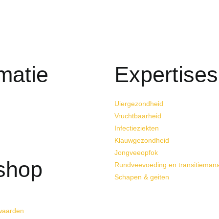
matie
Expertises
Uiergezondheid
Vruchtbaarheid
Infectieziekten
Klauwgezondheid
Jongveeopfok
shop
Rundveevoeding en transitiema
Schapen & geiten
waarden