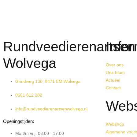
Rundveedierenartsen
Infor
Wolvega
Over ons
Ons team
Actueel
Grindweg 130, 8471 EM Wolvega
Contact
0561 612 282
Web
info@rundveedierenartsenwolvega.nl
Openingstijden:
Webshop
Algemene voor
Ma t/m vrij: 08.00 - 17.00