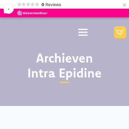
×
0
Reviews
-
Archieven
Intra Epidine