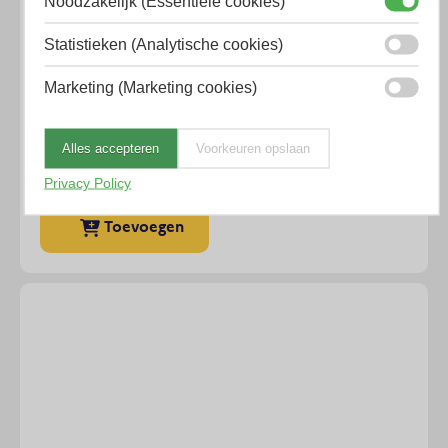
Noodzakelijk (Essentiële cookies)
Statistieken (Analytische cookies)
Marketing (Marketing cookies)
Blockit doseerpistool 210ml
€
54,03
Excl. BTW
Alles accepteren
Voorkeuren opslaan
Privacy Policy
Op voorraad
Toevoegen