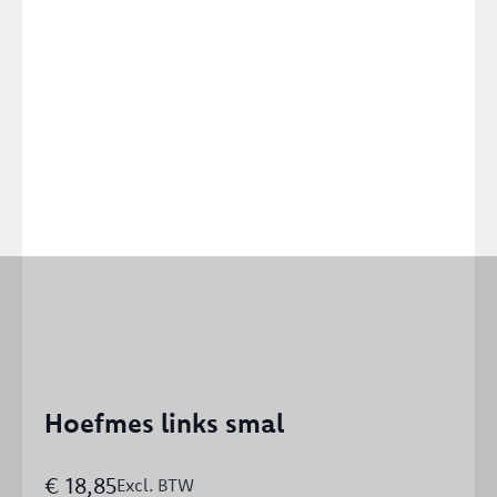
Hoefmes links smal
€
18,85
Excl. BTW