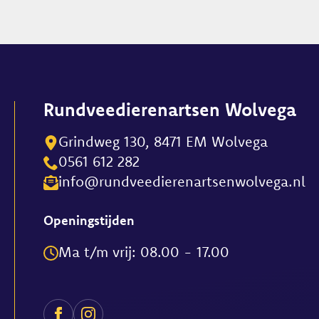
meerdere
variaties.
Deze
optie
kan
gekozen
Rundveedierenartsen Wolvega
worden
op
Grindweg 130, 8471 EM Wolvega
de
0561 612 282
productpagina
info@rundveedierenartsenwolvega.nl
Openingstijden
Ma t/m vrij: 08.00 - 17.00