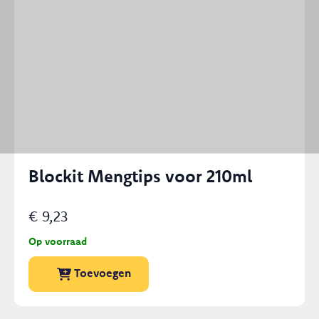
Blockit Mengtips voor 210ml
€
9,23
Op voorraad
Dit
Toevoegen
product
heeft