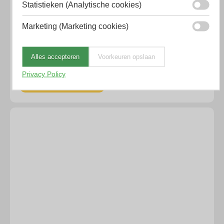
Statistieken (Analytische cookies)
Blockit doseerpistool 210ml
Marketing (Marketing cookies)
€
54,03
Excl. BTW
Alles accepteren
Voorkeuren opslaan
Op voorraad
Privacy Policy
Toevoegen