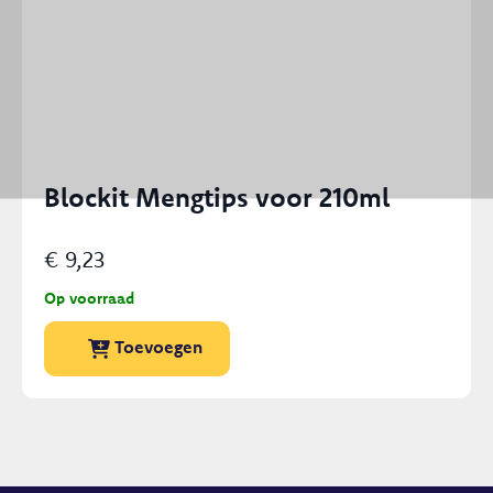
Blockit Mengtips voor 210ml
€
9,23
Op voorraad
Dit
Toevoegen
product
heeft
meerdere
variaties.
Deze