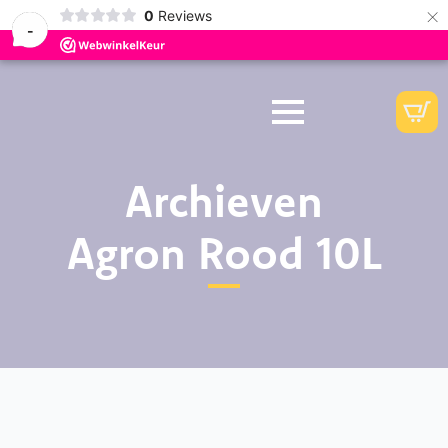
×
0
Reviews
-
Archieven
Agron Rood 10L