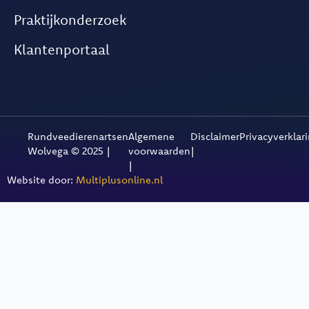
Praktijkonderzoek
Klantenportaal
Rundveedierenartsen
Algemene
Disclaimer
Privacyverklar
Wolvega © 2025 |
voorwaarden
|
|
Website door:
Multiplusonline.nl