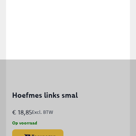
Hoefmes links smal
€
18,85
Excl. BTW
Op voorraad