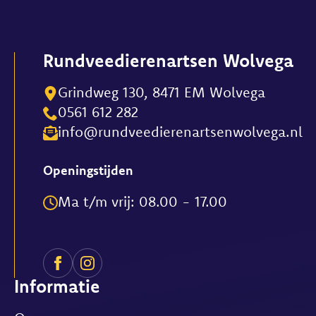
optie
kan
gekozen
Rundveedierenartsen Wolvega
worden
op
Grindweg 130, 8471 EM Wolvega
de
0561 612 282
productpagina
info@rundveedierenartsenwolvega.nl
Openingstijden
Ma t/m vrij: 08.00 - 17.00
Informatie