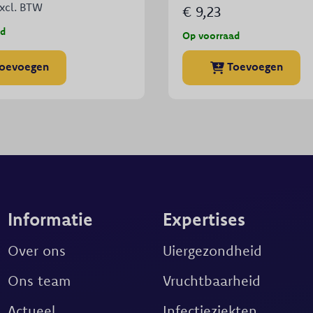
xcl. BTW
€
9,23
ad
Op voorraad
Dit
oevoegen
Toevoegen
product
heeft
meerdere
variaties.
Deze
optie
kan
gekozen
Informatie
Expertises
worden
op
Over ons
Uiergezondheid
de
productpagina
Ons team
Vruchtbaarheid
Actueel
Infectieziekten