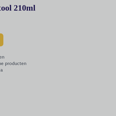
tool 210ml
en
che producten
na