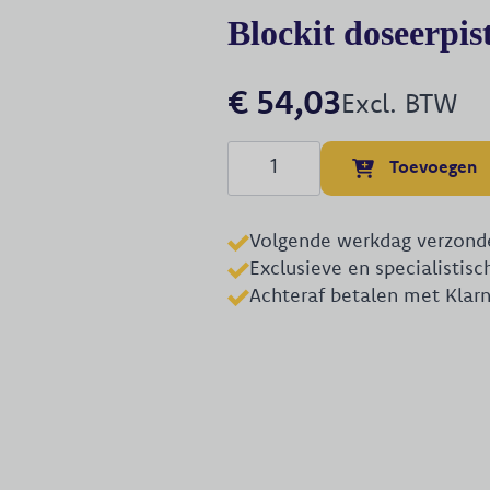
Blockit doseerpis
€
54,03
Excl. BTW
Blockit
Toevoegen
doseerpistool
210ml
aantal
Volgende werkdag verzond
Exclusieve en specialistis
Achteraf betalen met Klar