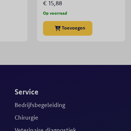
€
15,88
Op voorraad
Dit
Toevoegen
product
heeft
meerdere
variaties.
Deze
optie
kan
gekozen
Service
worden
op
Bedrijfsbegeleiding
de
productpagina
Chirurgie
Veterinaire diagnostiek