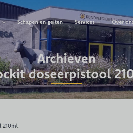
Schapen en geiten
Services
Over on
Archieven
ockit doseerpistool 21
l 210ml