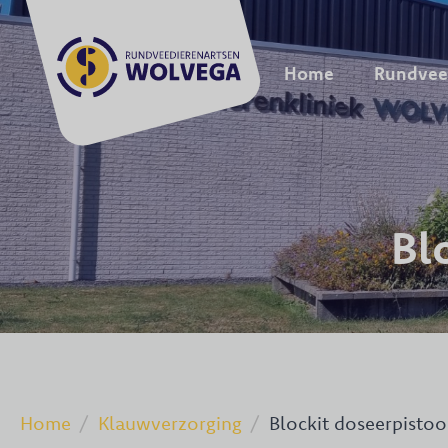
Home
Rundvee
Bl
Home
Klauwverzorging
Blockit doseerpistoo