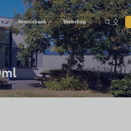
s
Kennisbank
Webshop
Search for:
0ml