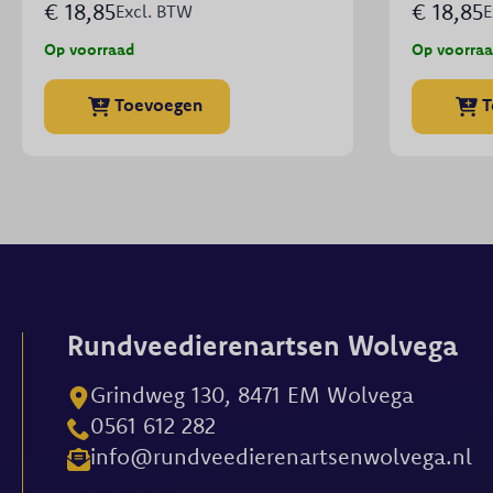
€
18,85
€
18,85
Excl. BTW
E
Op voorraad
Op voorra
Toevoegen
T
Rundveedierenartsen Wolvega
Grindweg 130, 8471 EM Wolvega
0561 612 282
info@rundveedierenartsenwolvega.nl