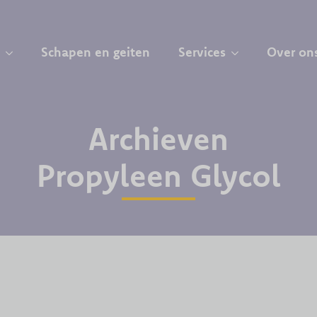
Schapen en geiten
Services
Over on
Archieven
Propyleen Glycol