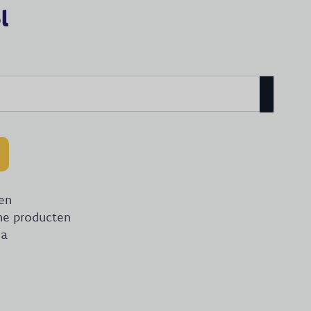
l
en
che producten
na