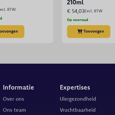
210ml
xcl. BTW
€
54,03
Excl. BTW
ad
Op voorraad
oevoegen
Toevoegen
Informatie
Expertises
Over ons
Uiergezondheid
Ons team
Vruchtbaarheid