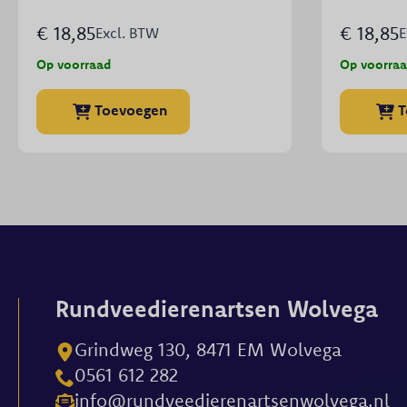
€
18,85
€
18,85
Excl. BTW
E
Op voorraad
Op voorra
Toevoegen
T
Rundveedierenartsen Wolvega
Grindweg 130, 8471 EM Wolvega
0561 612 282
info@rundveedierenartsenwolvega.nl