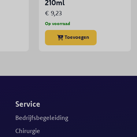
210ml
€
9,23
Op voorraad
Dit
Toevoegen
product
heeft
meerdere
variaties.
Deze
optie
kan
gekozen
Service
worden
op
Bedrijfsbegeleiding
de
productpagina
Chirurgie