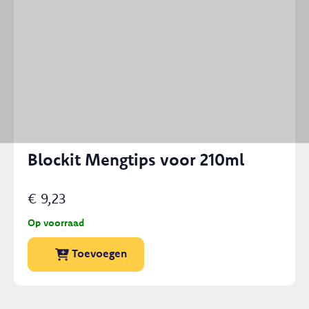
Blockit Mengtips voor 210ml
€
9,23
Op voorraad
Dit
Toevoegen
product
heeft
meerdere