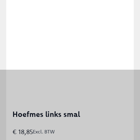
Hoefmes links smal
€
18,85
Excl. BTW