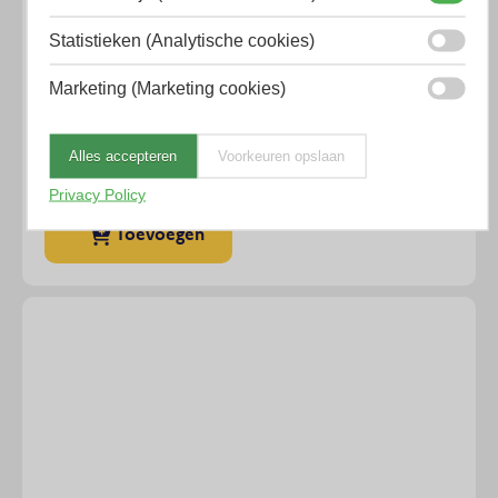
Statistieken (Analytische cookies)
Blockit doseerpistool 210ml
Marketing (Marketing cookies)
€
54,03
Excl. BTW
Alles accepteren
Voorkeuren opslaan
Op voorraad
Privacy Policy
Toevoegen