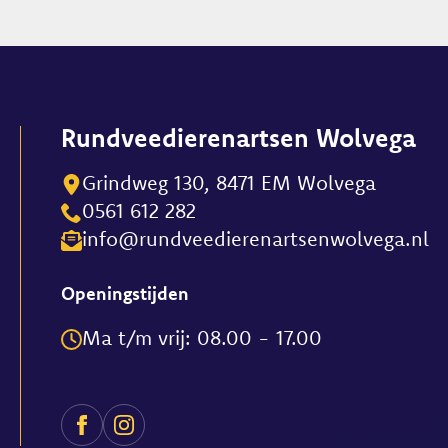
variaties.
Deze
optie
kan
gekozen
Rundveedierenartsen Wolvega
worden
op
Grindweg 130, 8471 EM Wolvega
de
0561 612 282
productpagina
info@rundveedierenartsenwolvega.nl
Openingstijden
Ma t/m vrij: 08.00 - 17.00