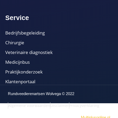
Service
Bedrijfsbegeleiding
Chirurgie
Veterinaire diagnostiek
Medicijnbus
Praktijkonderzoek
Klantenportaal
Rundveedierenartsen Wolvega © 2022
Algemene voorwaarden
Disclaimer
Privacyverklaring
Website door:
Multiplusonline.nl