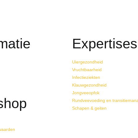
matie
Expertises
Uiergezondheid
Vruchtbaarheid
Infectieziekten
Klauwgezondheid
Jongveeopfok
shop
Rundveevoeding en transitiema
Schapen & geiten
waarden