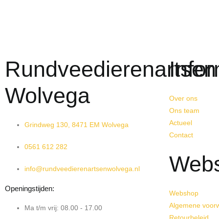
Rundveedierenartsen
Infor
Wolvega
Over ons
Ons team
Actueel
Grindweg 130, 8471 EM Wolvega
Contact
0561 612 282
Web
info@rundveedierenartsenwolvega.nl
Openingstijden:
Webshop
Algemene voor
Ma t/m vrij: 08.00 - 17.00
Retourbeleid